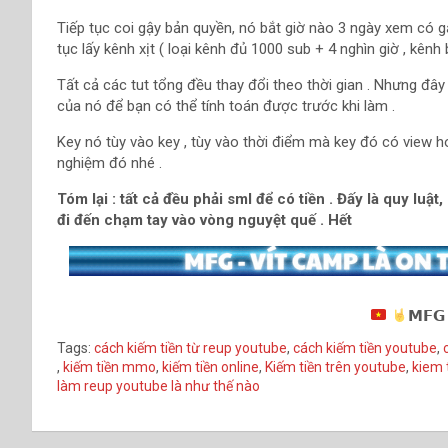
Tiếp tục coi gậy bản quyền, nó bắt giờ nào 3 ngày xem có gậ
tục lấy kênh xịt ( loại kênh đủ 1000 sub + 4 nghìn giờ , kên
Tất cả các tut tổng đều thay đổi theo thời gian . Nhưng đâ
của nó để bạn có thể tính toán được trước khi làm .
Key nó tùy vào key , tùy vào thời điểm mà key đó có view h
nghiệm đó nhé .
Tóm lại : tất cả đều phải sml để có tiền . Đấy là quy luật
đi đến chạm tay vào vòng nguyệt quế . Hết
𝗠𝗙𝗚
Tags:
cách kiếm tiền từ reup youtube
,
cách kiếm tiền youtube
,
,
kiếm tiền mmo
,
kiếm tiền online
,
Kiếm tiền trên youtube
,
kiem 
làm reup youtube là như thế nào