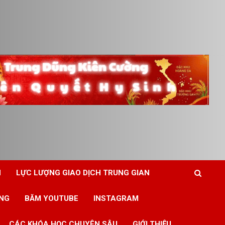
N
LỰC LƯỢNG GIAO DỊCH TRUNG GIAN
ING
BĂM YOUTUBE
INSTAGRAM
CÁC KHÓA HỌC CHUYÊN SÂU
GIỚI THIỆU