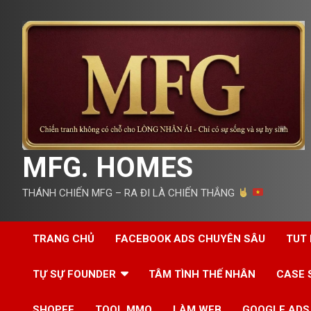
Skip
to
content
MFG. HOMES
THÁNH CHIẾN MFG – RA ĐI LÀ CHIẾN THẮNG
TRANG CHỦ
FACEBOOK ADS CHUYÊN SÂU
TUT
TỰ SỰ FOUNDER
TÂM TÌNH THẾ NHÂN
CASE 
SHOPEE
TOOL MMO
LÀM WEB
GOOGLE ADS