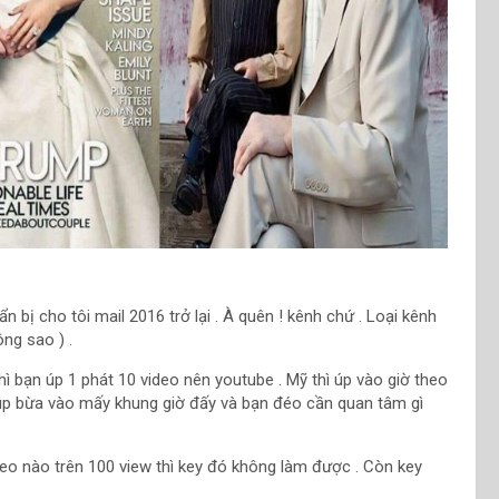
n bị cho tôi mail 2016 trở lại . À quên ! kênh chứ . Loại kênh
ng sao ) .
ì bạn úp 1 phát 10 video nên youtube . Mỹ thì úp vào giờ theo
 úp bừa vào mấy khung giờ đấy và bạn đéo cần quan tâm gì
ideo nào trên 100 view thì key đó không làm được . Còn key