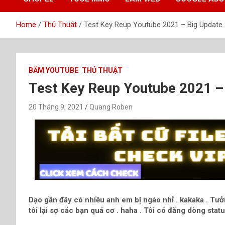
Home
Thủ Thuật
Test Key Reup Youtube 2021 – Big Update
BĂM YOUTUBE
THỦ THUẬT
Test Key Reup Youtube 2021 –
20 Tháng 9, 2021
Quang Roben
Dạo gần đây có nhiều anh em bị ngáo nhỉ . kakaka . T
tôi lại sợ các bạn quá cơ . haha . Tôi có đăng dòng stat