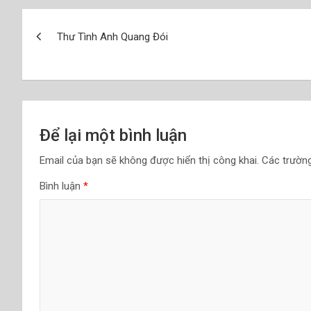
Điều
Thư Tình Anh Quang Đói
hướng
bài
viết
Để lại một bình luận
Email của bạn sẽ không được hiển thị công khai.
Các trườn
Bình luận
*