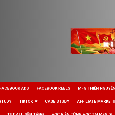
 FACEBOOK ADS
FACEBOOK REELS
MFG THIỆN NGUYỆ
STUDY
TIKTOK
CASE STUDY
AFFILIATE MARKET
TUT ALL NỀN TẢNG
HỌC VIÊN TỪNG HỌC TẠI MFG