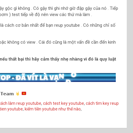
y gộc gì không . Có gậy thì ghi nhớ giờ đập gậy của nó . Tiếp
h bơm ) test tiếp về độ nên view các thứ mà làm .
y là cách cơ bản nhất để bạn reup youtube . Có những chỉ số
oặc không có view . Cái đó cũng là một vấn đề cần đến kinh
, nếu thất bại thì hãy cảm thấy nhẹ nhàng vì đó là quy luật
 𝗧𝗲𝗮𝗺
cách làm reup youtube
,
cách test key youtube
,
cách tìm key reup
tien youtube
,
kiếm tiền youtube như thế nào
,