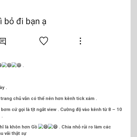
.
ày .
t trang chủ vẫn có thể nên hơn kênh tick xám .
 bơm cứ gọi là tịt ngắt view . Cường độ vào kênh từ 8 – 10
 .
hĩ là khôn hơn Gồ
. Chia nhỏ rủi ro làm các
u vãi thật sự