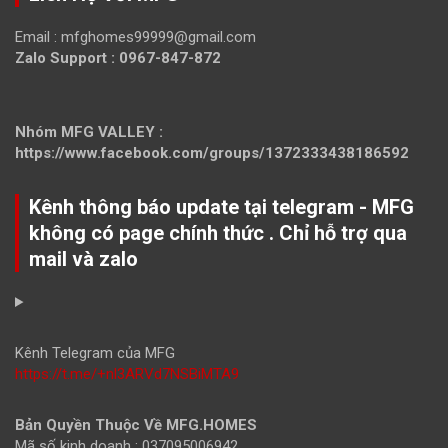
Email :
mfghomes99999@gmail.com
Zalo Support : 0967-847-872
Nhóm MFG VALLEY :
https://www.facebook.com/groups/1372333438186592
Kênh thông báo update tại telegram - MFG
không có page chính thức . Chỉ hỗ trợ qua
mail và zalo
Kênh Telegram của MFG
https://t.me/+nl3ARVd7NSBiMTA9
Bản Quyền Thuộc Về MFG.HOMES
Mã số kinh doanh : 037095006942