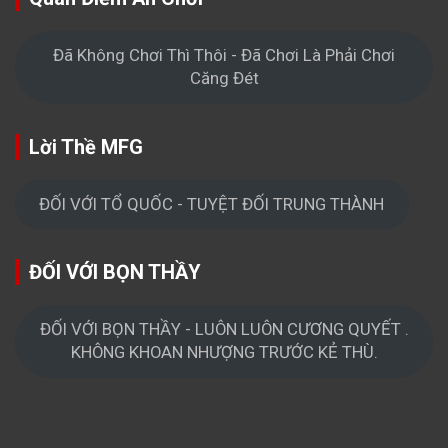
Đã Không Chơi Thì Thôi - Đã Chơi Là Phải Chơi
Căng Đét
Lời Thề MFG
ĐỐI VỚI TỔ QUỐC - TUYỆT ĐỐI TRUNG THÀNH
ĐỐI VỚI BỌN THẦY
ĐỐI VỚI BỌN THẦY - LUÔN LUÔN CƯƠNG QUYẾT .
KHÔNG KHOAN NHƯỢNG TRƯỚC KẺ THÙ.