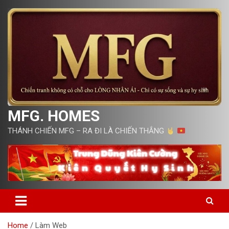
Skip
to
content
MFG. HOMES
THÁNH CHIẾN MFG – RA ĐI LÀ CHIẾN THẮNG
Home
Làm Web