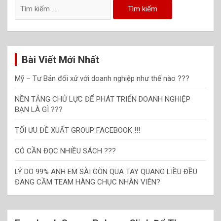
Tìm
kiếm
cho:
Bài Viết Mới Nhất
Mỹ – Tư Bản đối xử với doanh nghiệp như thế nào ???
NỀN TẢNG CHỦ LỰC ĐỂ PHÁT TRIỂN DOANH NGHIỆP
BẠN LÀ GÌ ???
TỐI ƯU ĐỀ XUẤT GROUP FACEBOOK !!!
CÓ CẦN ĐỌC NHIỀU SÁCH ???
LÝ DO 99% ANH EM SÀI GÒN QUA TAY QUANG LIỀU ĐỀU
ĐANG CẦM TEAM HÀNG CHỤC NHÂN VIÊN?