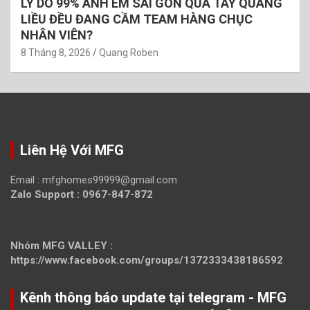
LÝ DO 99% ANH EM SÀI GÒN QUA TAY QUANG
LIỀU ĐỀU ĐANG CẦM TEAM HÀNG CHỤC
NHÂN VIÊN?
8 Tháng 8, 2026
Quang Roben
Liên Hệ Với MFG
Email :
mfghomes99999@gmail.com
Zalo Support : 0967-847-872
Nhóm MFG VALLEY :
https://www.facebook.com/groups/1372333438186592
Kênh thông báo update tại telegram - MFG