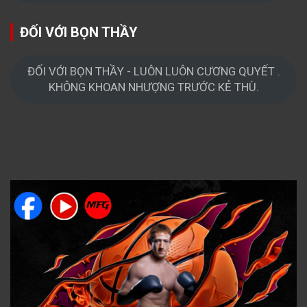
ĐỐI VỚI BỌN THẦY
ĐỐI VỚI BỌN THẦY - LUÔN LUÔN CƯƠNG QUYẾT .
KHÔNG KHOAN NHƯỢNG TRƯỚC KẺ THÙ.