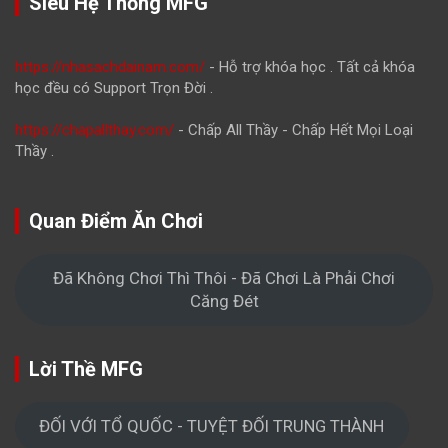
Siêu Hệ Thống MFG
https://nhasachdainam.com/
- Hỗ trợ khóa học . Tất cả khóa
học đều có Support Trọn Đời .
https://chapallthay.com/
- Chấp All Thầy - Chấp Hết Mọi Loại
Thầy .
Quan Điểm Ăn Chơi
Đã Không Chơi Thì Thôi - Đã Chơi Là Phải Chơi
Căng Đét
Lời Thề MFG
ĐỐI VỚI TỔ QUỐC - TUYỆT ĐỐI TRUNG THÀNH