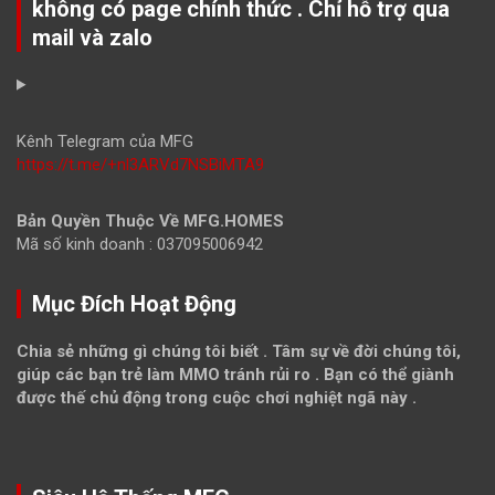
không có page chính thức . Chỉ hỗ trợ qua
mail và zalo
Kênh Telegram của MFG
https://t.me/+nl3ARVd7NSBiMTA9
Bản Quyền Thuộc Về MFG.HOMES
Mã số kinh doanh : 037095006942
Mục Đích Hoạt Động
Chia sẻ những gì chúng tôi biết . Tâm sự về đời chúng tôi,
giúp các bạn trẻ làm MMO tránh rủi ro . Bạn có thể giành
được thế chủ động trong cuộc chơi nghiệt ngã này .