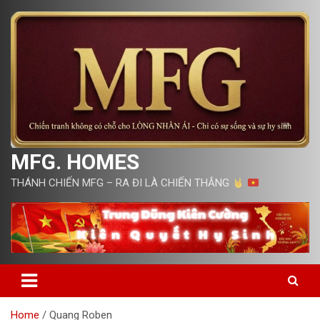
Skip
to
content
MFG. HOMES
THÁNH CHIẾN MFG – RA ĐI LÀ CHIẾN THẮNG
Home
Quang Roben