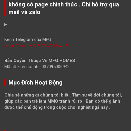
không có page chính thức . Chỉ hỗ trợ qua
mail và zalo
Kênh Telegram của MFG
https://t.me/+nl3ARVd7NSBiMTA9
Bản Quyền Thuộc Về MFG.HOMES
Mã số kinh doanh : 037095006942
Mục Đích Hoạt Động
Chia sẻ những gì chúng tôi biết . Tâm sự về đời chúng tôi,
giúp các bạn trẻ làm MMO tránh rủi ro . Bạn có thể giành
được thế chủ động trong cuộc chơi nghiệt ngã này .