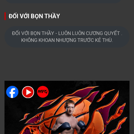
ĐỐI VỚI BỌN THẦY
ĐỐI VỚI BỌN THẦY - LUÔN LUÔN CƯƠNG QUYẾT .
KHÔNG KHOAN NHƯỢNG TRƯỚC KẺ THÙ.