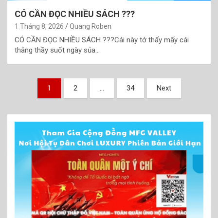
CÓ CẦN ĐỌC NHIỀU SÁCH ???
1 Tháng 8, 2026
Quang Roben
CÓ CẦN ĐỌC NHIỀU SÁCH ???Cái này tớ thấy mấy cái
thằng thầy suốt ngày sủa…
Phân
1
2
…
34
Next
trang
bài
viết