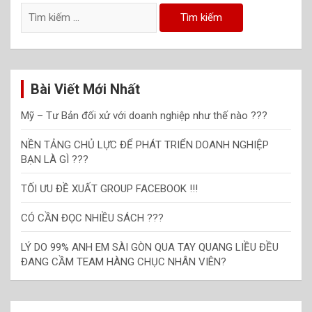
Tìm
kiếm
cho:
Bài Viết Mới Nhất
Mỹ – Tư Bản đối xử với doanh nghiệp như thế nào ???
NỀN TẢNG CHỦ LỰC ĐỂ PHÁT TRIỂN DOANH NGHIỆP
BẠN LÀ GÌ ???
TỐI ƯU ĐỀ XUẤT GROUP FACEBOOK !!!
CÓ CẦN ĐỌC NHIỀU SÁCH ???
LÝ DO 99% ANH EM SÀI GÒN QUA TAY QUANG LIỀU ĐỀU
ĐANG CẦM TEAM HÀNG CHỤC NHÂN VIÊN?