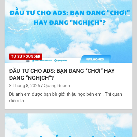
TỰ SỰ FOUNDER
ĐẦU TƯ CHO ADS: BẠN ĐANG “CHƠI” HAY
ĐANG “NGHỊCH”?
8 Tháng 8, 2026
Quang Roben
Dù anh em được bạn bè giới thiệu học bên em . Thì quan
điểm là…