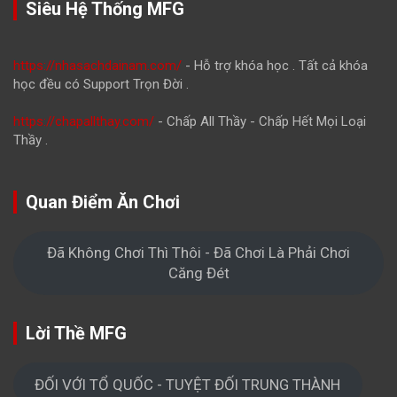
Siêu Hệ Thống MFG
https://nhasachdainam.com/
- Hỗ trợ khóa học . Tất cả khóa
học đều có Support Trọn Đời .
https://chapallthay.com/
- Chấp All Thầy - Chấp Hết Mọi Loại
Thầy .
Quan Điểm Ăn Chơi
Đã Không Chơi Thì Thôi - Đã Chơi Là Phải Chơi
Căng Đét
Lời Thề MFG
ĐỐI VỚI TỔ QUỐC - TUYỆT ĐỐI TRUNG THÀNH