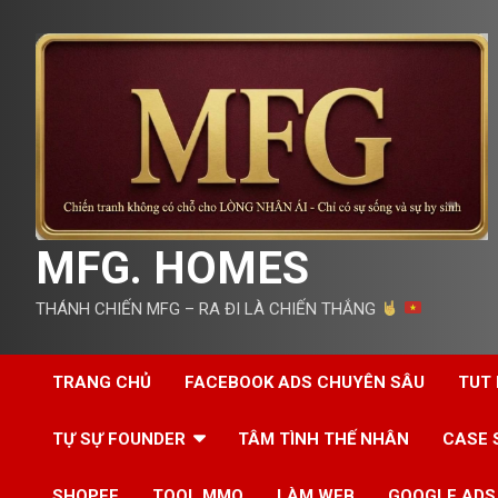
Skip
to
content
MFG. HOMES
THÁNH CHIẾN MFG – RA ĐI LÀ CHIẾN THẮNG
TRANG CHỦ
FACEBOOK ADS CHUYÊN SÂU
TUT
TỰ SỰ FOUNDER
TÂM TÌNH THẾ NHÂN
CASE 
SHOPEE
TOOL MMO
LÀM WEB
GOOGLE ADS