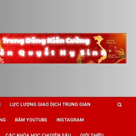
N
LỰC LƯỢNG GIAO DỊCH TRUNG GIAN
ING
BĂM YOUTUBE
INSTAGRAM
CÁC KHÓA HỌC CHUYÊN SÂU
GIỚI THIỆU