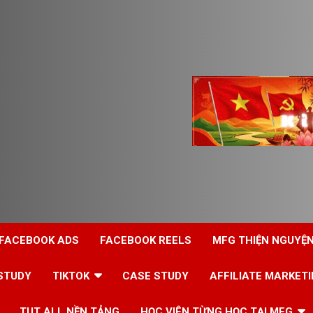
 FACEBOOK ADS
FACEBOOK REELS
MFG THIỆN NGUYỆ
STUDY
TIKTOK
CASE STUDY
AFFILIATE MARKET
TUT ALL NỀN TẢNG
HỌC VIÊN TỪNG HỌC TẠI MFG