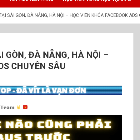
TẠI SÀI GÒN, ĐÀ NẴNG, HÀ NỘI – HỌC VIÊN KHÓA FACEBOOK ADS
I GÒN, ĐÀ NẴNG, HÀ NỘI –
DS CHUYÊN SÂU
 𝗧𝗲𝗮𝗺