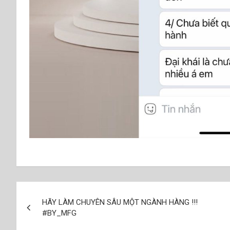
Điều
HÃY LÀM CHUYÊN SÂU MỘT NGÀNH HÀNG !!!
hướng
#BY_MFG