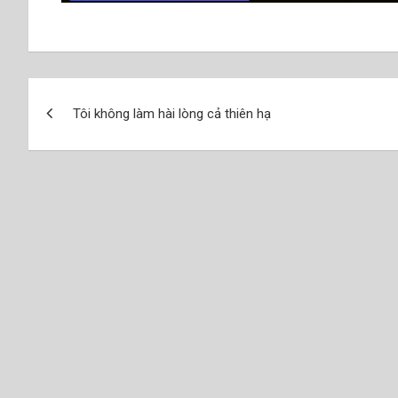
Điều
Tôi không làm hài lòng cả thiên hạ
hướng
bài
viết