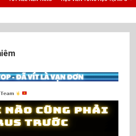
hiêm
 𝗧𝗲𝗮𝗺