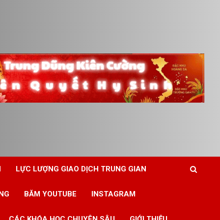
N
LỰC LƯỢNG GIAO DỊCH TRUNG GIAN
ING
BĂM YOUTUBE
INSTAGRAM
CÁC KHÓA HỌC CHUYÊN SÂU
GIỚI THIỆU