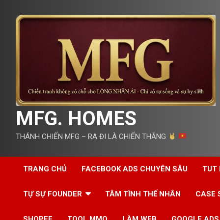
Skip
to
content
MFG. HOMES
THÁNH CHIẾN MFG – RA ĐI LÀ CHIẾN THẮNG
TRANG CHỦ
FACEBOOK ADS CHUYÊN SÂU
TUT
TỰ SỰ FOUNDER
TÂM TÌNH THẾ NHÂN
CASE 
SHOPEE
TOOL MMO
LÀM WEB
GOOGLE ADS