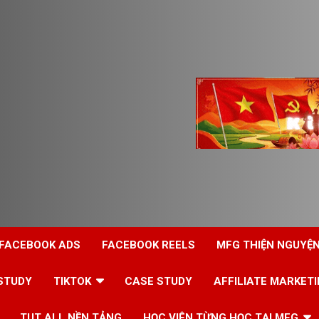
 FACEBOOK ADS
FACEBOOK REELS
MFG THIỆN NGUYỆ
STUDY
TIKTOK
CASE STUDY
AFFILIATE MARKET
TUT ALL NỀN TẢNG
HỌC VIÊN TỪNG HỌC TẠI MFG