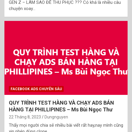
GEN Z – LÀM SAO ĐỂ THU PHỤC ??? Có khá là nhiều câu
chuyện xoay…
FACEBOOK ADS CHUYÊN SÂU
QUY TRÌNH TEST HÀNG VÀ CHẠY ADS BÁN
HÀNG TẠI PHILLIPINES – Ms Bùi Ngọc Thư
22 Tháng 8, 2023
Dungnguyen
Thấy mọi người chia sẻ nhiều bài viết rất hay,nay mình cũng
xin phép dùng clone…