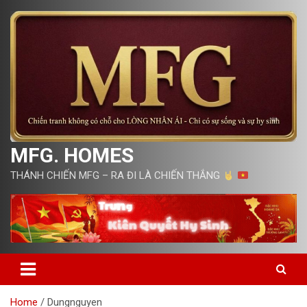
Skip
to
content
MFG. HOMES
THÁNH CHIẾN MFG – RA ĐI LÀ CHIẾN THẮNG
Home
Dungnguyen