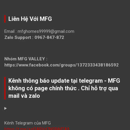
Liên Hệ Với MFG
Email :
mfghomes99999@gmail.com
Zalo Support : 0967-847-872
Nhóm MFG VALLEY :
https://www.facebook.com/groups/1372333438186592
Kênh thông báo update tại telegram - MFG
không có page chính thức . Chỉ hỗ trợ qua
mail và zalo
Kênh Telegram của MFG
https://t.me/+nl3ARVd7NSBiMTA9