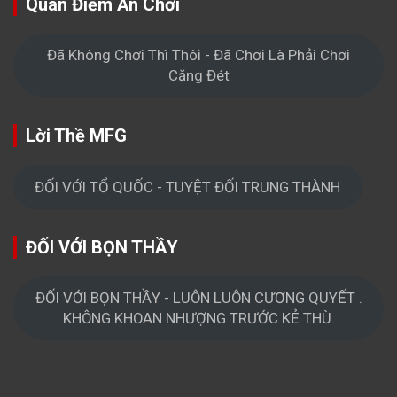
Quan Điểm Ăn Chơi
Đã Không Chơi Thì Thôi - Đã Chơi Là Phải Chơi
Căng Đét
Lời Thề MFG
ĐỐI VỚI TỔ QUỐC - TUYỆT ĐỐI TRUNG THÀNH
ĐỐI VỚI BỌN THẦY
ĐỐI VỚI BỌN THẦY - LUÔN LUÔN CƯƠNG QUYẾT .
KHÔNG KHOAN NHƯỢNG TRƯỚC KẺ THÙ.