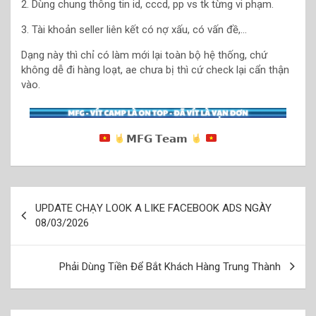
2. Dùng chung thông tin id, cccd, pp vs tk từng vi phạm.
3. Tài khoản seller liên kết có nợ xấu, có vấn đề,…
Dạng này thì chỉ có làm mới lại toàn bộ hệ thống, chứ
không dễ đi hàng loạt, ae chưa bị thì cứ check lại cẩn thận
vào.
𝗠𝗙𝗚 𝗧𝗲𝗮𝗺
Điều
UPDATE CHẠY LOOK A LIKE FACEBOOK ADS NGÀY
hướng
08/03/2026
bài
viết
Phải Dùng Tiền Để Bắt Khách Hàng Trung Thành