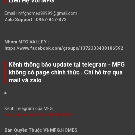
Liên Hệ Với MFG
Email :
mfghomes99999@gmail.com
Zalo Support : 0967-847-872
Nhóm MFG VALLEY :
https://www.facebook.com/groups/1372333438186592
Kênh thông báo update tại telegram - MFG
không có page chính thức . Chỉ hỗ trợ qua
mail và zalo
Kênh Telegram của MFG
https://t.me/+nl3ARVd7NSBiMTA9
Bản Quyền Thuộc Về MFG.HOMES