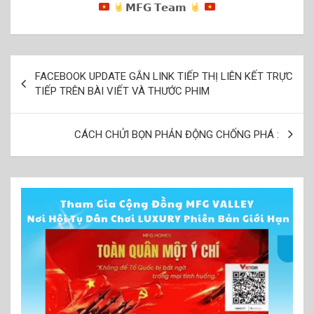
𝗠𝗙𝗚 𝗧𝗲𝗮𝗺
Điều
FACEBOOK UPDATE GẮN LINK TIẾP THỊ LIÊN KẾT TRỰC
hướng
TIẾP TRÊN BÀI VIẾT VÀ THƯỚC PHIM
bài
viết
CÁCH CHỬI BỌN PHẢN ĐỘNG CHỐNG PHÁ :