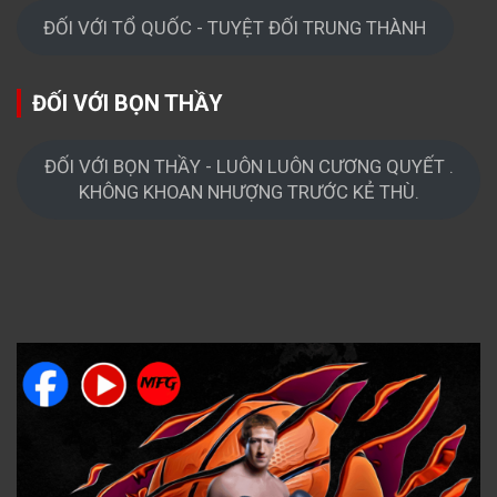
ĐỐI VỚI TỔ QUỐC - TUYỆT ĐỐI TRUNG THÀNH
ĐỐI VỚI BỌN THẦY
ĐỐI VỚI BỌN THẦY - LUÔN LUÔN CƯƠNG QUYẾT .
KHÔNG KHOAN NHƯỢNG TRƯỚC KẺ THÙ.