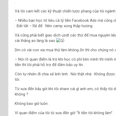
.
Và tôi cam kết các kỹ thuật chiến lược phang của tôi ngàn
– Nhiều bạn học tớ tiêu cả tỷ tiền Facebook Ads mà cũng ch
: Đắt tắt – Rẻ để . Nên camp xong thắp hương .
Và cũng phải biết giao dịch usdt các thứ để mua nguyên liệ
cái thằng ao làng là sao
Dm có vài con via mua thử làm không ổn thì cho chúng nó cú
– Nói rõ quan điểm là trừ khi học có phí bên mình thì mình m
tiền thì tôi phải hỗ trợ để đảm bảo uy tín .
Còn tự nhiên đi chia sẻ linh tinh . Nói thật nhá : Không được
tôi .
Từ xưa đến bây giờ khi tôi share cái gì anh em, có thấy tôi dí 
không ?
Không bao giờ luôn .
Vì quan điểm của tôi từ xưa đến giờ “Ít tiền tôi không làm” .