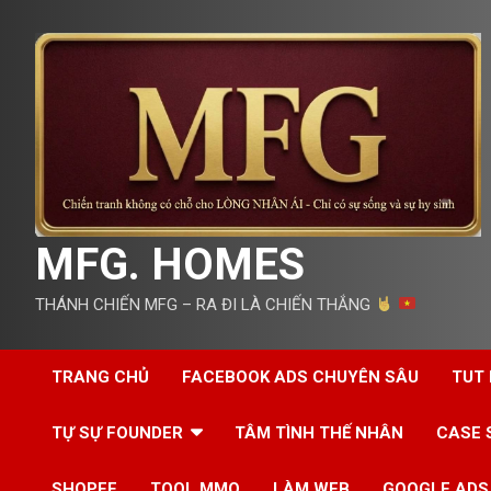
Skip
to
content
MFG. HOMES
THÁNH CHIẾN MFG – RA ĐI LÀ CHIẾN THẮNG
TRANG CHỦ
FACEBOOK ADS CHUYÊN SÂU
TUT
TỰ SỰ FOUNDER
TÂM TÌNH THẾ NHÂN
CASE 
SHOPEE
TOOL MMO
LÀM WEB
GOOGLE ADS