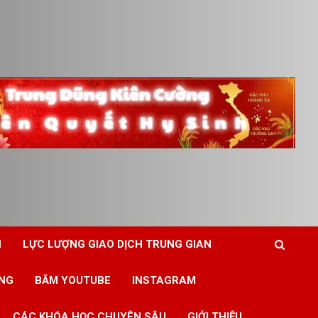
N
LỰC LƯỢNG GIAO DỊCH TRUNG GIAN
ING
BĂM YOUTUBE
INSTAGRAM
CÁC KHÓA HỌC CHUYÊN SÂU
GIỚI THIỆU