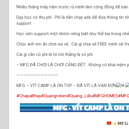
Nhiều thằng mấy năm trước rủ mình làm cộng đồng để bán
Dạy học có thu phí : Phí là tiền chạy ads để đưa thông tin t
support .
Học viên support một nhóm riêng biệt như thế kia trong nhi
Chúc anh em ăn chơi vui vẻ . Cái gì chia sẻ FREE mình sẽ fre
Cái gì cần có phí là tớ nói thẳng là có phí .
– MFG ĐÃ CHƠI LÀ CHƠI CĂNG ĐÉT . Không có khái niệm 
————————————
MFG – VÍT CAMP LÀ ON TOP – ĐÃ VÍT LÀ VẠN ĐƠN
#Chapallthay
#Quangroben
#Quang_Liều
#MFGHOMES
#MF
𝗠𝗙𝗚