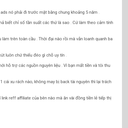
h ads nó phải đi trước mặt bằng chung khoảng 5 năm .
ả biết chỉ số tần suất các thứ là sao . Cứ làm theo cảm tính
u làm trên toàn cầu . Thời đại nào rồi mà vẫn loanh quanh ba
t luôn chứ thiếu đéo gì chỗ uy tín .
ới hỗ trợ các nguồn nguyên liệu . Vì bạn mất tiền và tôi thu
 1 cái xu rách nào, không may bị back tài nguyên thì lại trách
link reff affiliate của bên nào mà ăn vài đồng tiền lẻ tiếp thị