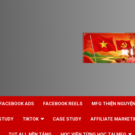
 FACEBOOK ADS
FACEBOOK REELS
MFG THIỆN NGUYỆ
STUDY
TIKTOK
CASE STUDY
AFFILIATE MARKET
TUT ALL NỀN TẢNG
HỌC VIÊN TỪNG HỌC TẠI MFG