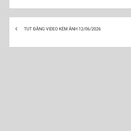
Điều
TUT ĐĂNG VIDEO KÈM ẢNH 12/06/2026
hướng
bài
viết