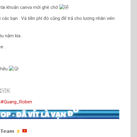
 tài khoản canva mới ghê chớ
ới các bạn . Và tiền phí đó cũng để trả cho lương nhân viên
ều năm kìa .
e .
phễu
G
#Quang_Roben
 𝗧𝗲𝗮𝗺