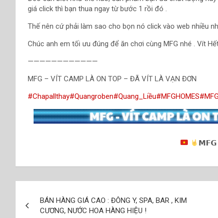
giá click thì bạn thua ngay từ bước 1 rồi đó .
Thế nên cứ phải làm sao cho bọn nó click vào web nhiều nhất
Chúc anh em tối ưu đúng để ăn chơi cùng MFG nhé . Vít Hế
————————————
MFG – VÍT CAMP LÀ ON TOP – ĐÃ VÍT LÀ VẠN ĐƠN
#Chapallthay
#Quangroben
#Quang_Liều
#MFGHOMES
#MF
𝗠𝗙𝗚
Điều
BÁN HÀNG GIÁ CAO : ĐÔNG Y, SPA, BAR , KIM
hướng
CƯƠNG, NƯỚC HOA HÀNG HIỆU !