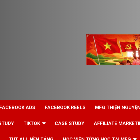
 FACEBOOK ADS
FACEBOOK REELS
MFG THIỆN NGUYỆ
STUDY
TIKTOK
CASE STUDY
AFFILIATE MARKET
TUT ALL NỀN TẢNG
HỌC VIÊN TỪNG HỌC TẠI MFG