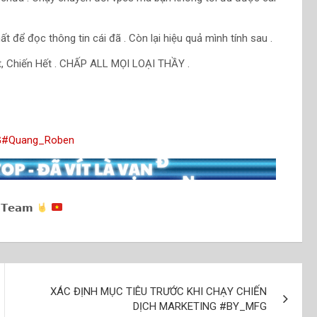
 để đọc thông tin cái đã . Còn lại hiệu quả mình tính sau .
t, Chiến Hết . CHẤP ALL MỌI LOẠI THẦY .
G
#Quang_Roben
 𝗧𝗲𝗮𝗺
XÁC ĐỊNH MỤC TIÊU TRƯỚC KHI CHẠY CHIẾN
DỊCH MARKETING #BY_MFG