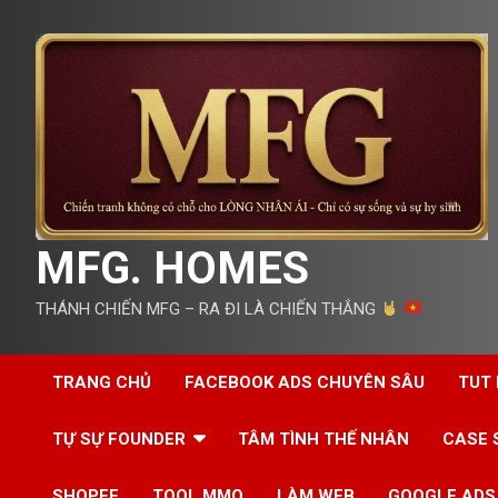
Skip
to
content
MFG. HOMES
THÁNH CHIẾN MFG – RA ĐI LÀ CHIẾN THẮNG
TRANG CHỦ
FACEBOOK ADS CHUYÊN SÂU
TUT
TỰ SỰ FOUNDER
TÂM TÌNH THẾ NHÂN
CASE 
SHOPEE
TOOL MMO
LÀM WEB
GOOGLE ADS