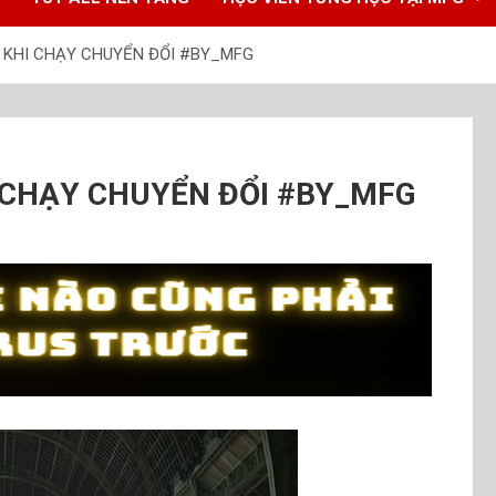
G KHI CHẠY CHUYỂN ĐỔI #BY_MFG
I CHẠY CHUYỂN ĐỔI #BY_MFG