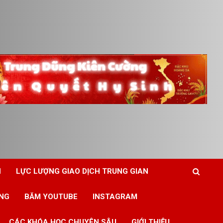
N
LỰC LƯỢNG GIAO DỊCH TRUNG GIAN
ING
BĂM YOUTUBE
INSTAGRAM
CÁC KHÓA HỌC CHUYÊN SÂU
GIỚI THIỆU