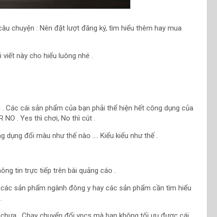
câu chuyện : Nên đặt lượt đăng ký, tìm hiểu thêm hay mua
viết này cho hiểu luông nhé .
n . Các cái sản phẩm của bạn phải thể hiện hết công dụng của
NO . Yes thì chơi, No thì cút .
ng dụng đổi màu như thế nào …. Kiểu kiểu như thế .
ng tin trực tiếp trên bài quảng cáo .
ới các sản phẩm ngành đông y hay các sản phẩm cần tìm hiểu
.
 chưa . Chạy chuyển đổi vpcs mà bạn không tối ưu được cái