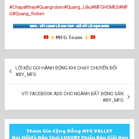
#Chapallthay
#Quangroben
#Quang_Liều
#MFGHOMES
#MF
G
#Quang_Roben
𝗠𝗙𝗚 𝗧𝗲𝗮𝗺
Điều
LỜI KÊU GỌI HÀNH ĐỘNG KHI CHẠY CHUYỂN ĐỔI
hướng
#BY_MFG
bài
viết
VÍT FACEBOOK ADS CHO NGÀNH BẤT ĐỘNG SẢN
#BY_MFG