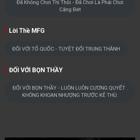
Đã Không Chơi Thì Thôi - Đã Chơi Là Phải Chơi
Căng Đét
Lời Thề MFG
ĐỐI VỚI TỔ QUỐC - TUYỆT ĐỐI TRUNG THÀNH
ĐỐI VỚI BỌN THẦY
ĐỐI VỚI BỌN THẦY - LUÔN LUÔN CƯƠNG QUYẾT .
KHÔNG KHOAN NHƯỢNG TRƯỚC KẺ THÙ.